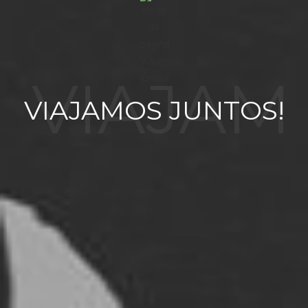
VIAJAM
VIAJAMOS JUNTOS!
OS
JUNTO